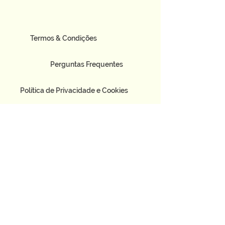
Termos & Condições
Perguntas Frequentes
Política de Privacidade e Cookies
Pedir Orçamento
Recrutamento
Livro de Reclamações Eletrónico
Travessa do Souto, 117 - Piso 1
3730-654
Vale de Cambra